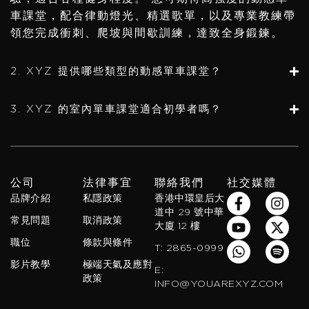
車課堂，配合律動燈光、精選歌單，以及專業教練帶
領您完成衝刺、爬坡與間歇訓練，達致全身鍛鍊。
2. XYZ 提供哪些類型的動感單車課堂？
3. XYZ 的室內單車課堂適合初學者嗎？
公司
法律事宜
聯絡我們
社交媒體
F
Y
W
I
X
S
品牌介紹
私隱政策
香港中環皇后大
a
o
h
n
-
p
道中 29 號中華
常見問題
取消政策
c
u
a
s
t
o
大廈 12 樓
e
t
t
t
w
t
職位
條款與條件
T: 2865-0999
b
u
s
a
i
i
影片教學
極端天氣及應對
o
b
a
g
t
f
E:
政策
o
e
p
r
t
y
INFO@YOUAREXYZ.COM
k
p
a
e
-
m
r