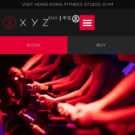
跳
VISIT HONG KONG FITNESS STUDIO GYM
至
主
ENG
中文
要
內
分享
容
BOOK
BUY
XYZ 的感受