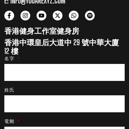
E: INFO@YOUAREXYZ.COM
F
I
Y
X
W
S
a
n
o
-
h
p
c
s
u
t
a
o
香港健身工作室健身房
e
t
t
w
t
t
b
a
u
i
s
i
香港中環皇后大道中 29 號中華大廈
o
g
b
t
a
f
o
r
e
t
p
y
12 樓
k
a
e
p
名字
-
m
r
f
姓氏
電郵