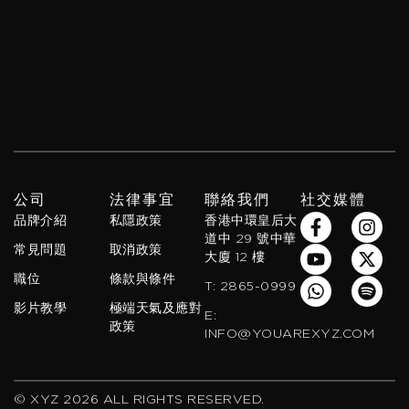
公司
法律事宜
聯絡我們
社交媒體
F
Y
W
I
X
S
品牌介紹
私隱政策
香港中環皇后大
a
o
h
n
-
p
道中 29 號中華
常見問題
取消政策
c
u
a
s
t
o
大廈 12 樓
e
t
t
t
w
t
職位
條款與條件
T: 2865-0999
b
u
s
a
i
i
影片教學
極端天氣及應對
o
b
a
g
t
f
E:
政策
o
e
p
r
t
y
INFO@YOUAREXYZ.COM
k
p
a
e
-
m
r
f
© XYZ 2026 ALL RIGHTS RESERVED.