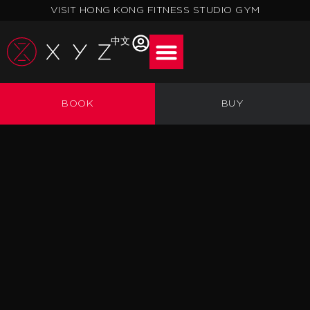
跳
VISIT HONG KONG FITNESS STUDIO GYM
至
主
中文
要
內
容
BOOK
BUY