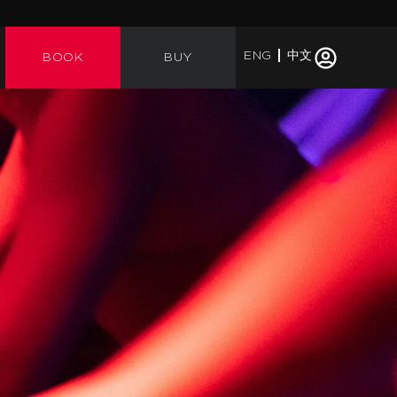
ENG
中文
BOOK
BUY