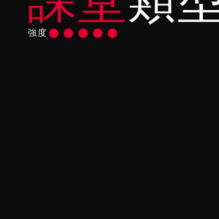
課堂
類
強度