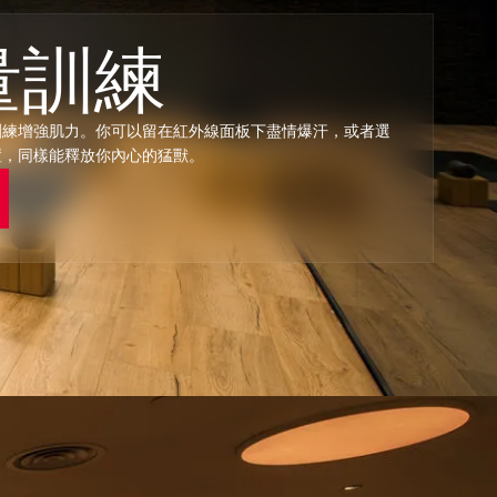
量訓練
訓練增強肌力。你可以留在紅外線面板下盡情爆汗，或者選
置，同樣能釋放你內心的猛獸。