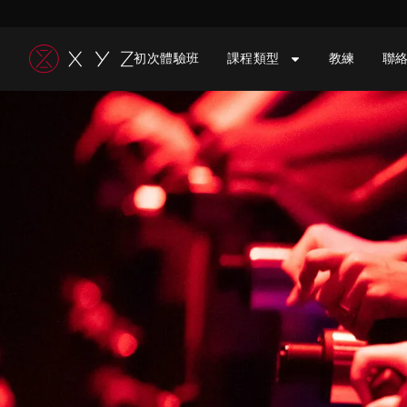
跳
至
初次體驗班
課程類型
教練
聯
主
要
內
容