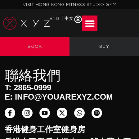
跳
VISIT HONG KONG FITNESS STUDIO GYM
至
主
ENG
中文
要
內
容
BOOK
BUY
聯絡我們
T: 2865-0999
E: INFO@YOUAREXYZ.COM
F
I
Y
X
W
S
a
n
o
-
h
p
c
s
u
t
a
o
香港健身工作室健身房
e
t
t
w
t
t
b
a
u
i
s
i