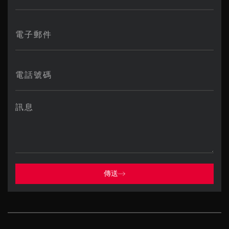
Email
Phone
Number
Message
傳送