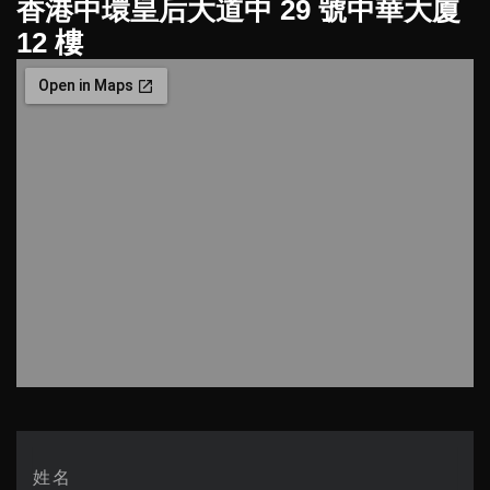
香港中環皇后大道中 29 號中華大廈
o
g
b
t
a
f
o
r
e
t
p
y
12 樓
k
a
e
p
-
m
r
f
Name