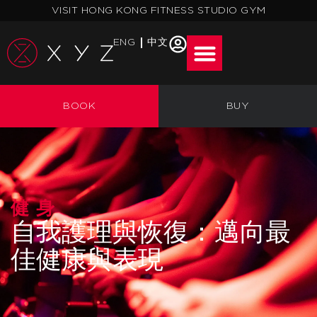
跳
VISIT HONG KONG FITNESS STUDIO GYM
至
主
ENG
中文
要
內
容
BOOK
BUY
健身
自我護理與恢復：邁向最
佳健康與表現