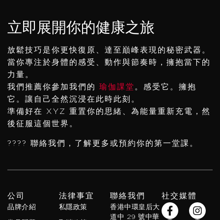
立即展開你的健康之旅
放鬆技巧是你更快復原、達至巔峰表現的秘密武器。
當你專注於身體的感受、動作與節奏時，擁抱當下的
力量。
我們推薦你參加我們的
瑜伽課堂
。感受它。擁抱
它。讓自己全然沉浸在此時此刻。
準備好在 XYZ 重置你的思緒、為能量重新充電，然
後征服這個世界。
???? 聯絡我們，了解更多或預約你的第一堂課。
公司
法律事宜
聯絡我們
社交媒體
F
Y
W
I
X
S
品牌介紹
私隱政策
香港中環皇后大
a
o
h
n
-
p
道中 29 號中華