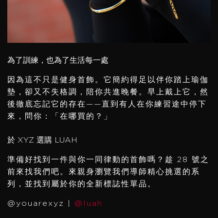
為了訓練，也為了生活每一處
因為這不只是健身首飾。它簡約得足以伴你踏上瑜伽
墊，卻又不失格調，陪你共進晚餐。早上戴上它，然
後徹底忘記它的存在——直到有人在你練習途中停下
來，問你：「在哪買的？」
於 XYZ 選購 LUAH
準備好找到一件與你一同律動的首飾嗎？趁 28 號之
前來找我們吧。來親身瀏覽我們導師精心挑選的系
列，並找到屬於你的全新標誌性單品。
@youarexyz |
@luah