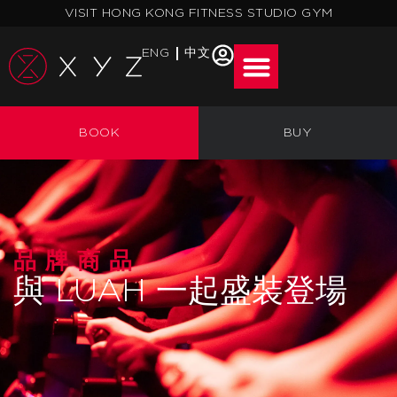
跳
VISIT HONG KONG FITNESS STUDIO GYM
至
主
ENG
中文
要
內
容
BOOK
BUY
品牌商品
與 LUAH 一起盛裝登場