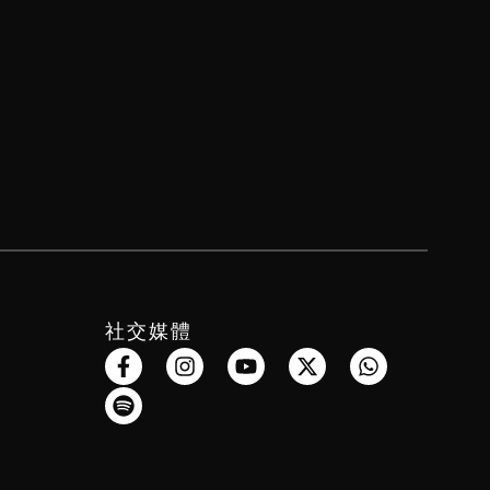
社交媒體
F
S
I
Y
X
W
a
p
n
o
-
h
c
o
s
u
t
a
e
t
t
t
w
t
b
i
a
u
i
s
o
f
g
b
t
a
o
y
r
e
t
p