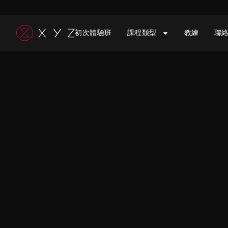
跳
至
初次體驗班
課程類型
教練
聯
主
要
內
容