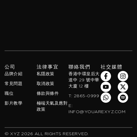
公司
法律事宜
聯絡我們
社交媒體
F
Y
W
I
X
S
品牌介紹
私隱政策
香港中環皇后大
a
o
h
n
-
p
道中 29 號中華
常見問題
取消政策
c
u
a
s
t
o
大廈 12 樓
e
t
t
t
w
t
職位
條款與條件
T: 2865-0999
b
u
s
a
i
i
影片教學
極端天氣及應對
o
b
a
g
t
f
E:
政策
o
e
p
r
t
y
INFO@YOUAREXYZ.COM
k
p
a
e
-
m
r
f
© XYZ 2026 ALL RIGHTS RESERVED.