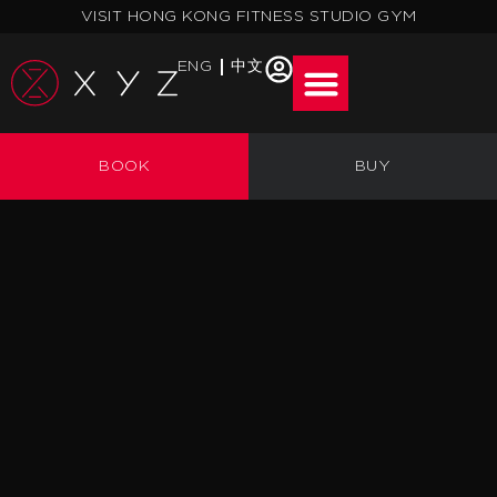
跳
VISIT HONG KONG FITNESS STUDIO GYM
至
主
ENG
中文
要
內
容
BOOK
BUY