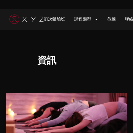
跳
至
初次體驗班
課程類型
教練
聯
主
要
內
容
資訊