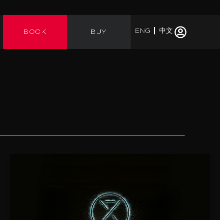
ENG
中文
BOOK
BUY