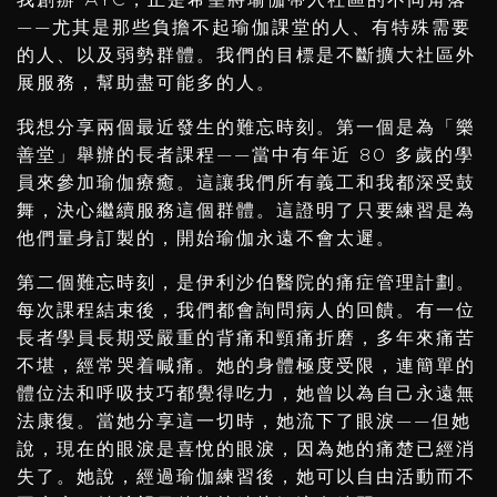
——尤其是那些負擔不起瑜伽課堂的人、有特殊需要
的人、以及弱勢群體。我們的目標是不斷擴大社區外
展服務，幫助盡可能多的人。
我想分享兩個最近發生的難忘時刻。第一個是為「樂
善堂」舉辦的長者課程——當中有年近 80 多歲的學
員來參加瑜伽療癒。這讓我們所有義工和我都深受鼓
舞，決心繼續服務這個群體。這證明了只要練習是為
他們量身訂製的，開始瑜伽永遠不會太遲。
第二個難忘時刻，是伊利沙伯醫院的痛症管理計劃。
每次課程結束後，我們都會詢問病人的回饋。有一位
長者學員長期受嚴重的背痛和頸痛折磨，多年來痛苦
不堪，經常哭着喊痛。她的身體極度受限，連簡單的
體位法和呼吸技巧都覺得吃力，她曾以為自己永遠無
法康復。當她分享這一切時，她流下了眼淚——但她
說，現在的眼淚是喜悅的眼淚，因為她的痛楚已經消
失了。她說，經過瑜伽練習後，她可以自由活動而不