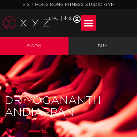
跳
VISIT HONG KONG FITNESS STUDIO GYM
至
主
ENG
中文
要
內
容
BOOK
BUY
專家
DR YOGANANTH
ANDIAPPAN