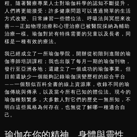
程。隨著醫療專業人士對瑜伽科學的認知不斷提升，
人們將更能接受：許多健康問題可以透過簡單的生活
方式改變、日常練習一些體位法、呼吸法與冥想來改
善——正如物理治療和心理治療已被醫院採納為輔助
治療一樣。瑜伽對於有特殊需要的兒童以及長者，同
樣是一種有效的療法。
我已經成立了一所瑜伽學院，開辦從初階到進階的瑜
伽導師培訓課程；我也出版了每月一期的瑜伽刊物，
發行至亞洲各地；還建立了一個成功的瑜伽事業。但
目前還缺少一個能夠記錄瑜伽演變歷程的綜合平台
——一個類似百科全書的線上資源庫，收錄不同的瑜
伽傳統與傳承，以及當今所有已知的體位法。現今的
瑜伽種類繁多，大多數人對它們的歷史一無所知，不
明白這些風格為何存在，也無從了解哪一種適合自
己。
瑜伽在你的精神、身體與靈性