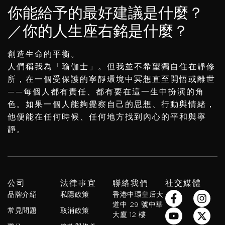
你能給予的最好建議是什麼？
／你的人生座右銘是什麼？
創造生命的平衡。
人們稱我為「瑜伽士」。但我並不希望獨自住在靜修
所，在一個受保護的寧靜環境中冥想直至開悟或離世
——每個人都有責任、都有要在這一生中扮演的角
色。如果一個人能夠覺察自己的思想、行動與情緒，
他便能在任何時候、任何地方找到內心的平和與寧
靜。
公司
法律事宜
聯絡我們
社交媒體
F
Y
W
I
X
S
品牌介紹
私隱政策
香港中環皇后大
a
o
h
n
-
p
道中 29 號中華
常見問題
取消政策
c
u
a
s
t
o
大廈 12 樓
e
t
t
t
w
t