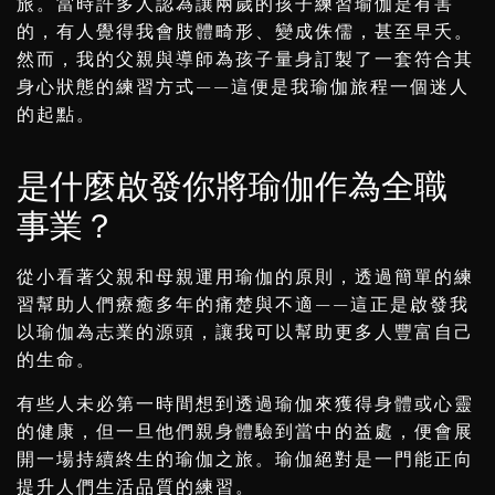
旅。當時許多人認為讓兩歲的孩子練習瑜伽是有害
的，有人覺得我會肢體畸形、變成侏儒，甚至早夭。
然而，我的父親與導師為孩子量身訂製了一套符合其
身心狀態的練習方式——這便是我瑜伽旅程一個迷人
的起點。
是什麼啟發你將瑜伽作為全職
事業？
從小看著父親和母親運用瑜伽的原則，透過簡單的練
習幫助人們療癒多年的痛楚與不適——這正是啟發我
以瑜伽為志業的源頭，讓我可以幫助更多人豐富自己
的生命。
有些人未必第一時間想到透過瑜伽來獲得身體或心靈
的健康，但一旦他們親身體驗到當中的益處，便會展
開一場持續終生的瑜伽之旅。瑜伽絕對是一門能正向
提升人們生活品質的練習。