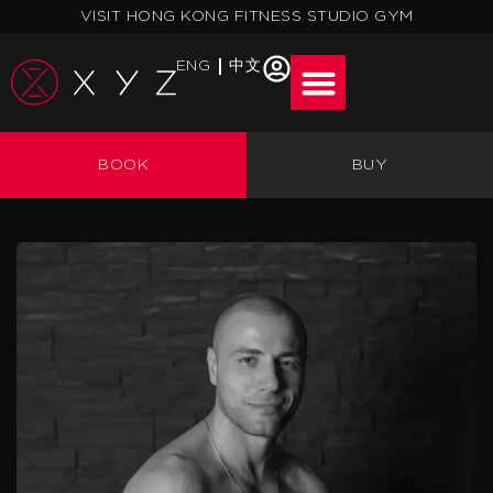
跳
VISIT HONG KONG FITNESS STUDIO GYM
至
主
ENG
中文
要
內
容
BOOK
BUY