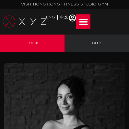
跳
VISIT HONG KONG FITNESS STUDIO GYM
至
主
ENG
中文
要
內
容
BOOK
BUY