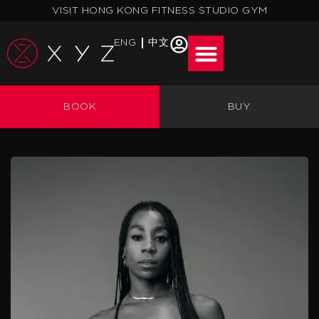
跳
VISIT HONG KONG FITNESS STUDIO GYM
至
主
ENG
中文
要
內
容
BOOK
BUY