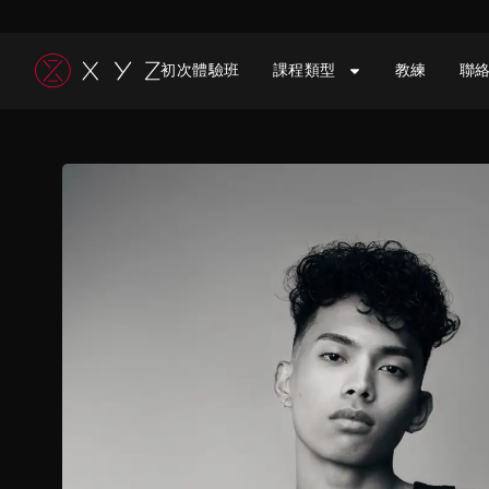
跳
至
初次體驗班
課程類型
教練
聯
主
要
內
容