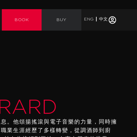
ENG
中文
BOOK
BUY
RARD
柔的氣息。他頌揚搖滾與電子音樂的力量，同時擁
d 的職業生涯經歷了多樣轉變，從調酒師到廚