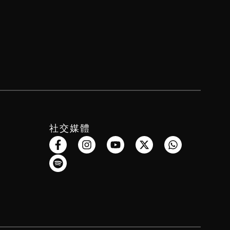
社交媒體
F
S
I
Y
X
W
a
p
n
o
-
h
c
o
s
u
t
a
e
t
t
t
w
t
b
i
a
u
i
s
o
f
g
b
t
a
o
y
r
e
t
p
k
a
e
p
-
m
r