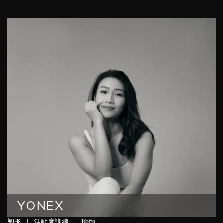
YONEX
塑形
|
活動度訓練
|
瑜伽