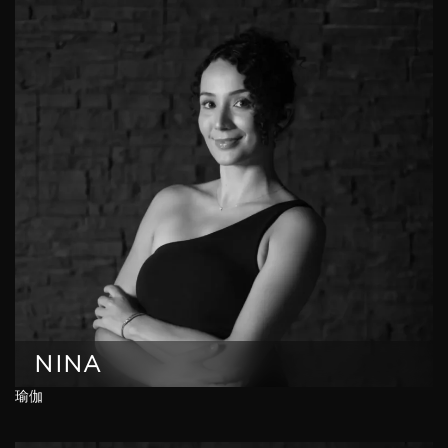
NINA
瑜伽